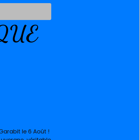
QUE
Garabit le 6 Août !
uvergne, véritable