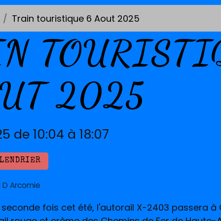
Train touristique 6 Aout 2025
IN TOURISTI
OUT 2025
25
de 10:04
à 18:07
ALENDRIER
l D Arcomie
 seconde fois cet été, l'autorail X-2403 passera à 
ail rouge et crème des Chemins de Fer de Haute-A