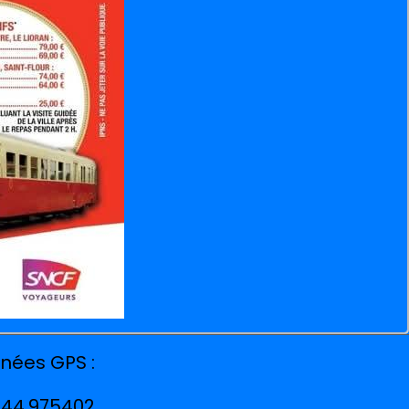
nées GPS :
: 44.975402