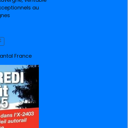
exceptionnels au
gnes
E
antal France