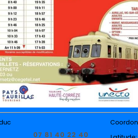
duc
Coordon
07 81 40 22 40
Latitude